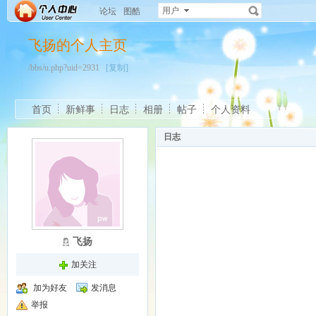
用户
论坛
图酷
飞扬的个人主页
/bbs/u.php?uid=2931
[复制]
首页
新鲜事
日志
相册
帖子
个人资料
日志
飞扬
加关注
加为好友
发消息
举报