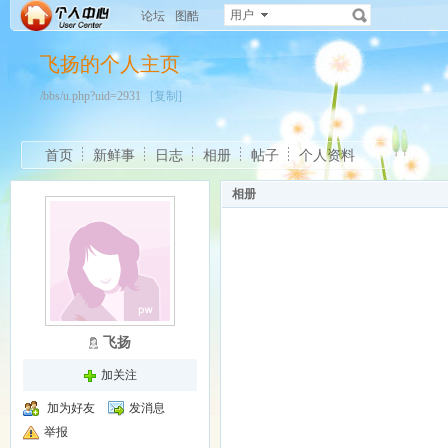
用户
论坛
图酷
飞扬的个人主页
/bbs/u.php?uid=2931
[复制]
首页
新鲜事
日志
相册
帖子
个人资料
相册
飞扬
加关注
加为好友
发消息
举报