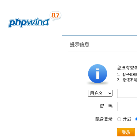
提示信息
您没有登
1、帖子ID
2、您还不
密 码
开启
隐身登录
登录