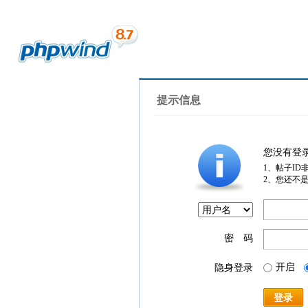
提示信息
您没有登
1、帖子ID
2、您还不
密 码
开启
隐身登录
登录