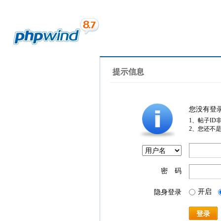
提示信息
您没有登
1、帖子ID
2、您还不
密 码
开启
隐身登录
登录