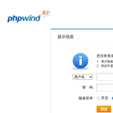
提示信息
您没有登
1、用户组
2、您还不
密 码
开启
隐身登录
登录