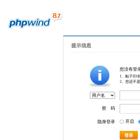
提示信息
您没有登
1、帖子ID
2、您还不
密 码
开启
隐身登录
登录