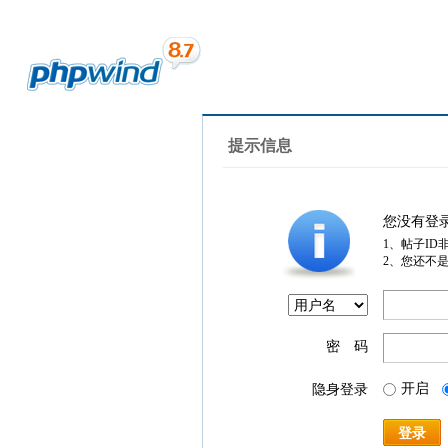
提示信息
您没有登
1、帖子ID
2、您还不
密 码
开启
隐身登录
登录