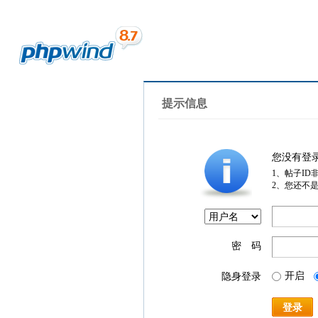
提示信息
您没有登
1、帖子ID
2、您还不
密 码
开启
隐身登录
登录