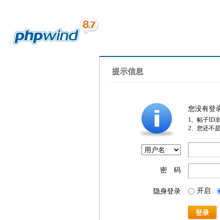
提示信息
您没有登
1、帖子ID
2、您还不
密 码
开启
隐身登录
登录