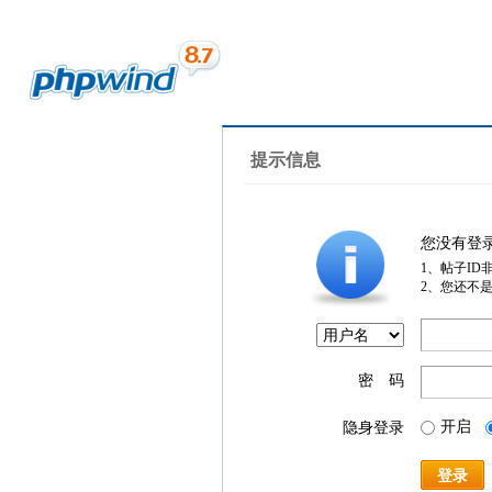
提示信息
您没有登
1、帖子ID
2、您还不
密 码
开启
隐身登录
登录