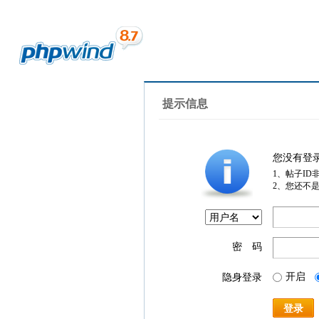
提示信息
您没有登
1、帖子ID
2、您还不
密 码
开启
隐身登录
登录