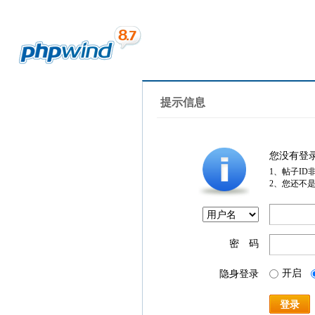
提示信息
您没有登
1、帖子ID
2、您还不
密 码
开启
隐身登录
登录