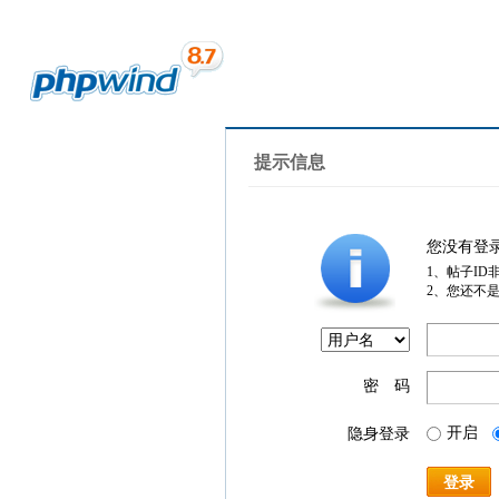
提示信息
您没有登
1、帖子ID
2、您还不
密 码
开启
隐身登录
登录