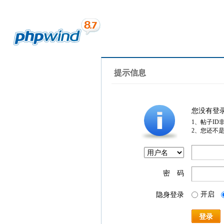
提示信息
您没有登
1、帖子ID
2、您还不
密 码
开启
隐身登录
登录