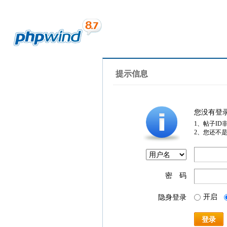
提示信息
您没有登
1、帖子ID
2、您还不
密 码
开启
隐身登录
登录