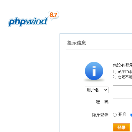
提示信息
您没有登
1、帖子ID
2、您还不
密 码
开启
隐身登录
登录