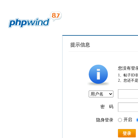
提示信息
您没有登
1、帖子ID
2、您还不
密 码
开启
隐身登录
登录