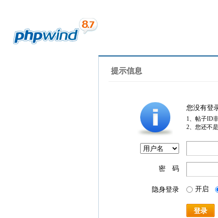
提示信息
您没有登
1、帖子ID
2、您还不
密 码
开启
隐身登录
登录