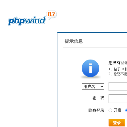
提示信息
您没有登
1、帖子ID
2、您还不
密 码
开启
隐身登录
登录