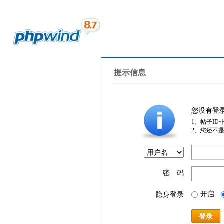
提示信息
您没有登
1、帖子ID
2、您还不
密 码
开启
隐身登录
登录