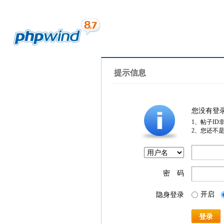
提示信息
您没有登
1、帖子ID
2、您还不
密 码
开启
隐身登录
登录