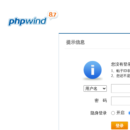
提示信息
您没有登
1、帖子ID
2、您还不
密 码
开启
隐身登录
登录