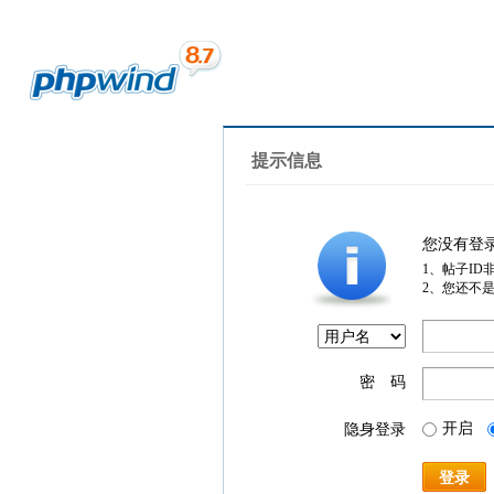
提示信息
您没有登
1、帖子ID
2、您还不
密 码
开启
隐身登录
登录