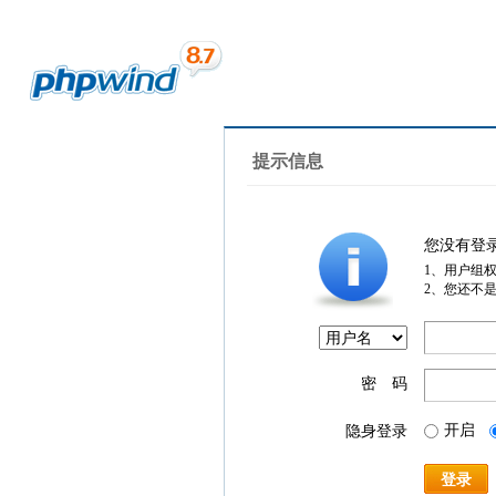
提示信息
您没有登
1、用户组
2、您还不
密 码
开启
隐身登录
登录