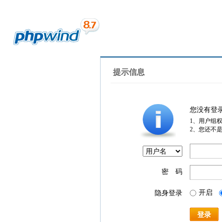
提示信息
您没有登
1、用户组
2、您还不
密 码
开启
隐身登录
登录