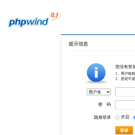
提示信息
您没有登
1、用户组
2、您还不
密 码
开启
隐身登录
登录