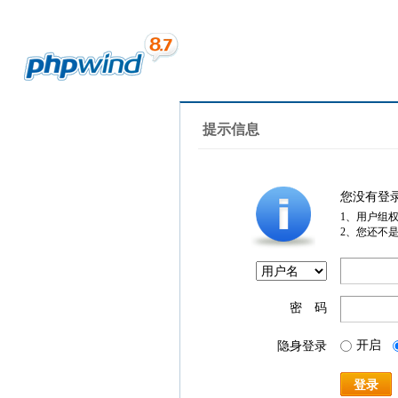
提示信息
您没有登
1、用户组
2、您还不
密 码
开启
隐身登录
登录