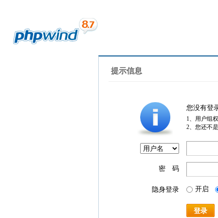
提示信息
您没有登
1、用户组
2、您还不
密 码
开启
隐身登录
登录