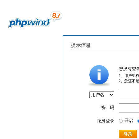
提示信息
您没有登
1、用户组
2、您还不
密 码
开启
隐身登录
登录