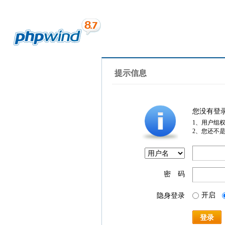
提示信息
您没有登
1、用户组
2、您还不
密 码
开启
隐身登录
登录