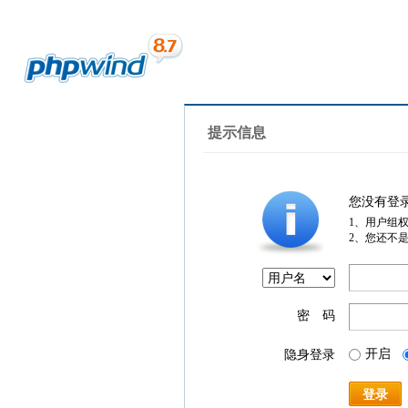
提示信息
您没有登
1、用户组
2、您还不
密 码
开启
隐身登录
登录