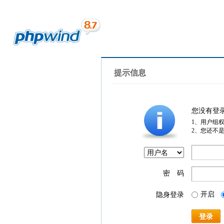
提示信息
您没有登
1、用户组
2、您还不
密 码
开启
隐身登录
登录