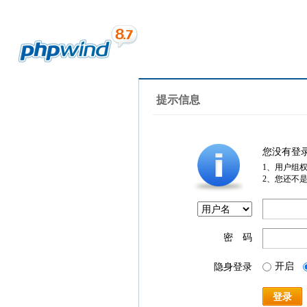
提示信息
您没有登
1、用户组
2、您还不
密 码
开启
隐身登录
登录