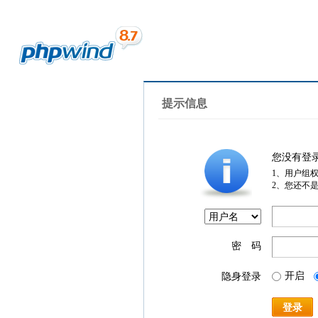
提示信息
您没有登
1、用户组
2、您还不
密 码
开启
隐身登录
登录