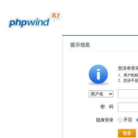
提示信息
您没有登
1、用户组
2、您还不
密 码
开启
隐身登录
登录