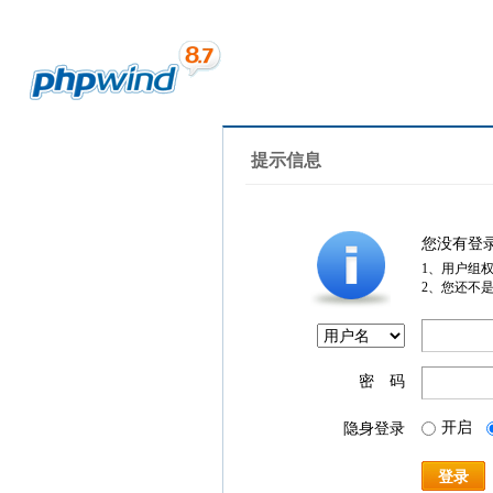
提示信息
您没有登
1、用户组
2、您还不
密 码
开启
隐身登录
登录