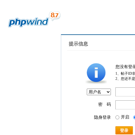
提示信息
您没有登
1、帖子ID
2、您还不
密 码
开启
隐身登录
登录