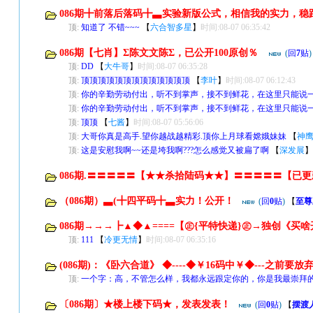
086期╋前落后落码╋▃实验新版公式，相信我的实力，
顶:
知道了 不错~~~
【
六合智多星
】
时间:08-07 06:35:42
086期【七肖】Σ陈文文陈Σ，已公开100原创％
(
回
7
贴
顶:
DD
【
大牛哥
】
时间:08-07 06:35:28
顶:
顶顶顶顶顶顶顶顶顶顶顶顶顶
【
李叶
】
时间:08-07 06:12:43
顶:
你的辛勤劳动付出，听不到掌声，接不到鲜花，在这里只能说
顶:
你的辛勤劳动付出，听不到掌声，接不到鲜花，在这里只能说
顶:
顶顶
【
七酱
】
时间:08-07 05:56:06
顶:
大哥你真是高手.望你越战越精彩.顶你上月球看嫦娥妹妹
【
神
顶:
这是安慰我啊~~还是垮我啊???怎么感觉又被扁了啊
【
深发展
】
086期.〓〓〓〓〓【★★杀拾陆码★★】〓〓〓〓〓【已
（086期）▃(╋四平码╋▃实力！公开！
(
回
0
贴
)
【
至尊
086期→→→┣▲◆▲====【㊣{平特快递}㊣→独创《买
顶:
111
【
冷更无情
】
时间:08-07 06:35:16
(086期)：《卧六合道》 ◆----◆￥16码中￥◆---之
顶:
一个字：高，不管怎么样，我都永远跟定你的，你是我最崇拜
〔086期〕★楼上楼下码★，发表发表！
(
回
0
贴
)
【
摆渡