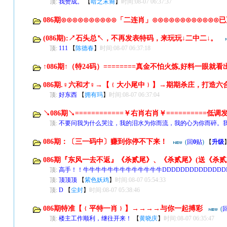
顶:
我赞成。
【
暗之末裔
】
时间:08-07 06:37:37
086期⊙⊙⊙⊙⊙⊙⊙⊙⊙⊙「二连肖」⊙⊙⊙⊙⊙⊙⊙⊙⊙⊙⊙⊙
(086期):↗石头总↖，不再发表特码，来玩玩↓二中二↓。
顶:
111
【
陈德春
】
时间:08-07 06:37:18
↑086期↑（特24码）========真金不怕火炼,好料一眼就看
086期.♀六和才♀→【﹛大小尾中﹜】→期期杀庄，打造
顶:
好东西
【
拥有玛
】
时间:08-07 06:37:04
↘086期↘============￥右肖右肖￥==========
顶:
不要问我为什么哭泣，我的泪水为你而流，我的心为你而碎。
086期：〔三一码中〕赚到你停不下来！
(
回
0
贴
)
【
升级
086期『东风一去不返』《杀贰尾》、《杀贰尾》(送《杀贰
顶:
高手！！牛牛牛牛牛牛牛牛牛牛牛牛牛DDDDDDDDDDDDDDD
顶:
顶顶顶
【
紫色妖鸡
】
时间:08-07 05:54:33
顶:
D
【
尘封
】
时间:08-07 05:38:46
086期特准【﹛平特一肖﹜】→→→→与你一起搏彩
(
顶:
楼主工作顺利，继往开来！
【
黄晓庆
】
时间:08-07 06:35:47