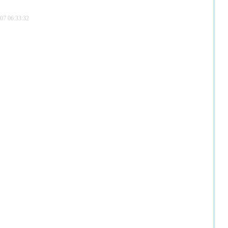
7 06:33:32