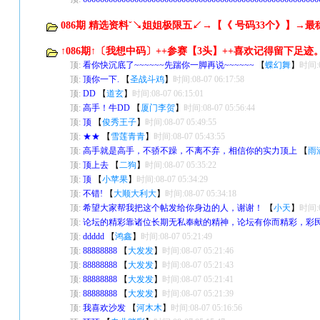
086期 精选资料ˇ↘姐姐极限五↙→【《 号码33个》】→
↑086期↑〔我想中码〕++参赛【3头】++喜欢记得留下足迹
顶:
看你快沉底了~~~~~~先踹你一脚再说~~~~~~
【
蝶幻舞
】
时间:0
顶:
顶你一下.
【
圣战斗鸡
】
时间:08-07 06:17:58
顶:
DD
【
道玄
】
时间:08-07 06:15:01
顶:
高手！牛DD
【
厦门李贺
】
时间:08-07 05:56:44
顶:
顶
【
俊秀王子
】
时间:08-07 05:49:55
顶:
★★
【
雪莲青青
】
时间:08-07 05:43:55
顶:
高手就是高手，不骄不躁，不离不弃，相信你的实力顶上
【
雨
顶:
顶上去
【
二狗
】
时间:08-07 05:35:22
顶:
顶
【
小苹果
】
时间:08-07 05:34:29
顶:
不错!
【
大顺大利大
】
时间:08-07 05:34:18
顶:
希望大家帮我把这个帖发给你身边的人，谢谢！
【
小天
】
时间:0
顶:
论坛的精彩靠诸位长期无私奉献的精神，论坛有你而精彩，彩民
顶:
ddddd
【
鸿鑫
】
时间:08-07 05:21:49
顶:
88888888
【
大发发
】
时间:08-07 05:21:46
顶:
88888888
【
大发发
】
时间:08-07 05:21:43
顶:
88888888
【
大发发
】
时间:08-07 05:21:41
顶:
88888888
【
大发发
】
时间:08-07 05:21:39
顶:
我喜欢沙发
【
河木木
】
时间:08-07 05:16:56