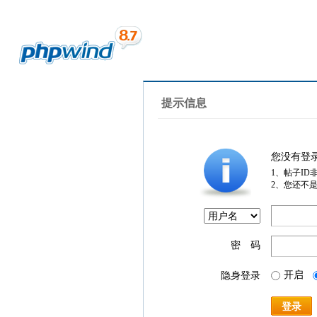
提示信息
您没有登
1、帖子ID
2、您还不
密 码
开启
隐身登录
登录