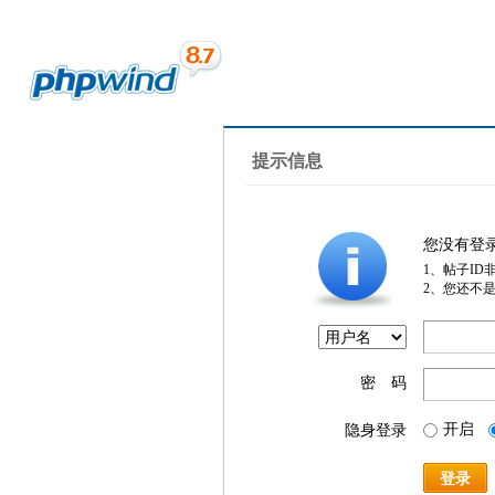
提示信息
您没有登
1、帖子ID
2、您还不
密 码
开启
隐身登录
登录