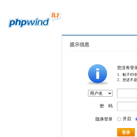
提示信息
您没有登
1、帖子ID
2、您还不
密 码
开启
隐身登录
登录