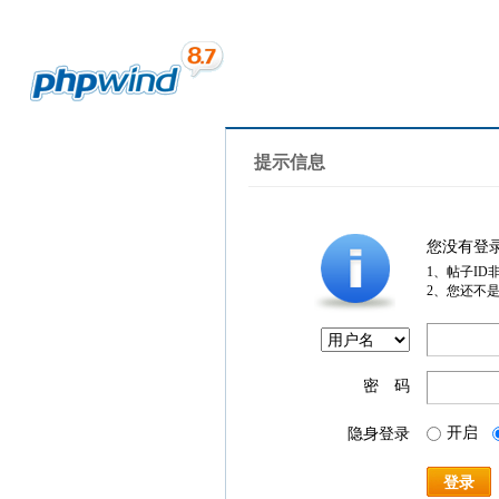
提示信息
您没有登
1、帖子ID
2、您还不
密 码
开启
隐身登录
登录