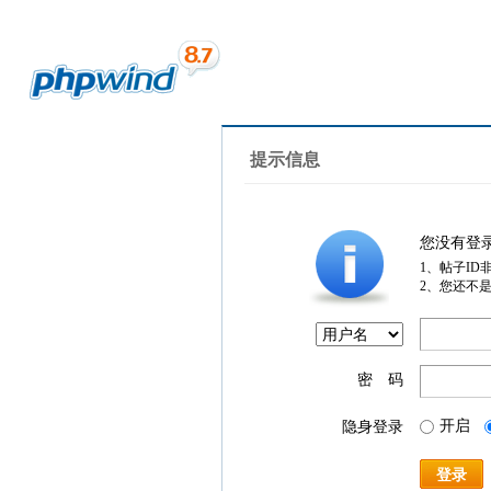
提示信息
您没有登
1、帖子ID
2、您还不
密 码
开启
隐身登录
登录