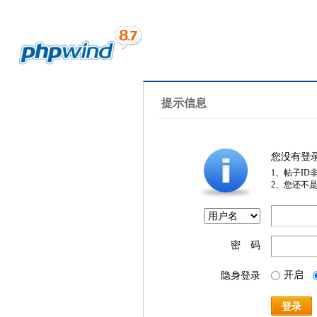
提示信息
您没有登
1、帖子ID
2、您还不
密 码
开启
隐身登录
登录