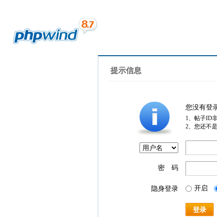
提示信息
您没有登
1、帖子ID
2、您还不
密 码
开启
隐身登录
登录