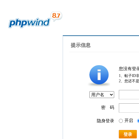
提示信息
您没有登
1、帖子ID
2、您还不
密 码
开启
隐身登录
登录