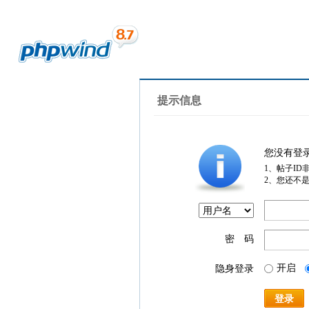
提示信息
您没有登
1、帖子ID
2、您还不
密 码
开启
隐身登录
登录