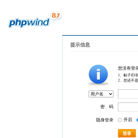
提示信息
您没有登
1、帖子ID
2、您还不
密 码
开启
隐身登录
登录