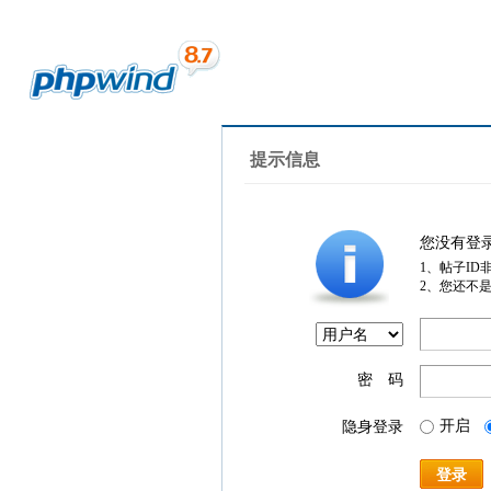
提示信息
您没有登
1、帖子ID
2、您还不
密 码
开启
隐身登录
登录